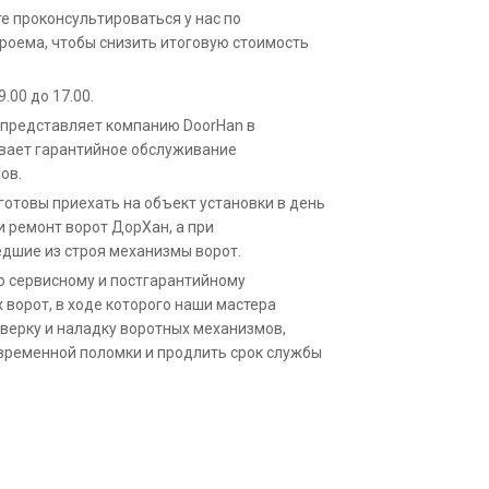
е проконсультироваться у нас по
роема, чтобы снизить итоговую стоимость
.00 до 17.00.
представляет компанию DoorHan в
ивает гарантийное обслуживание
ов.
отовы приехать на объект установки в день
и ремонт ворот ДорХан, а при
дшие из строя механизмы ворот.
о сервисному и постгарантийному
ворот, в ходе которого наши мастера
верку и наладку воротных механизмов,
временной поломки и продлить срок службы