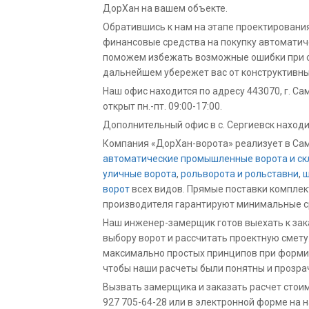
ДорХан на вашем объекте.
Обратившись к нам на этапе проектировани
финансовые средства на покупку автоматич
поможем избежать возможные ошибки при с
дальнейшем убережет вас от конструктивны
Наш офис находится по адресу
443070
,
г. Са
открыт пн.-пт. 09:00-17:00.
Дополнительный офис в с. Сергиевск находитс
Компания «ДорХан-ворота» реализует в Са
автоматические промышленные ворота и
ск
уличные ворота
,
рольворота и рольставни
,
ш
ворот
всех видов. Прямые поставки компле
производителя гарантируют минимальные ср
Наш инженер-замерщик готов выехать к зака
выбору ворот и рассчитать проектную смет
максимально простых принципов при форми
чтобы наши расчеты были понятны и прозра
Вызвать замерщика и заказать расчет стои
927 705-64-28 или в электронной форме на 