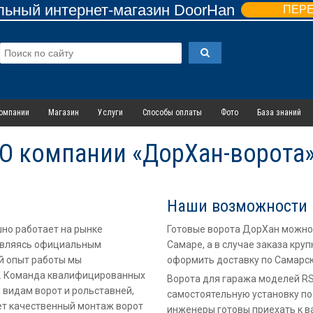
ьный интернет-магазин DoorHan
ПЕР
омпании
Магазин
Услуги
Способы оплаты
Фото
База знаний
О компании «ДорХан-ворота
Наши возможности
но работает на рынке
Готовые ворота ДорХан можно 
 Являясь официальным
Самаре, а в случае заказа кр
й опыт работы мы
оформить доставку по Самарск
и. Команда квалифицированных
Ворота для гаража моделей R
 видам ворот и рольставней,
самостоятельную установку по
ет качественный монтаж ворот
инженеры готовы приехать к в