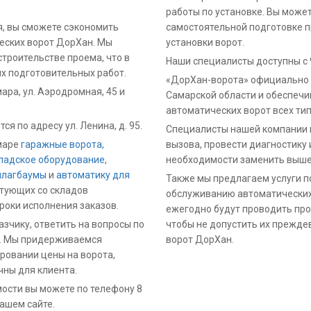
работы по установке. Вы может
я, вы сможете сэкономить
самостоятельной подготовке п
еских ворот ДорХан. Мы
установки ворот.
троительстве проема, что в
Наши специалисты доступны с 9
х подготовительных работ.
«ДорХан-ворота» официально 
мара
,
ул. Аэродромная, 45
и
Самарской области и обеспеч
автоматических ворот всех тип
я по адресу ул. Ленина, д. 95.
Специалисты нашей компании г
маре
гаражные ворота,
вызова, провести диагностику 
ладское оборудование
,
необходимости заменить выше
лагбаумы
и
автоматику для
Также мы предлагаем услуги п
ктующих со складов
обслуживанию автоматических 
оки исполнения заказов.
ежегодно будут проводить про
зчику, ответить на вопросы по
чтобы не допустить их прежде
у. Мы придерживаемся
ворот ДорХан.
ровании цены на ворота,
чны для клиента.
мости вы можете по телефону 8
нашем сайте.